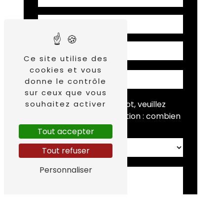
Ce site utilise des
cookies et vous
donne le contrôle
sur ceux que vous
Vous n'êtes pas un robot, veuillez
souhaitez activer
répondre à cette question : combien
font neuf plus sept ?
Tout accepter
Tout refuser
Personnaliser