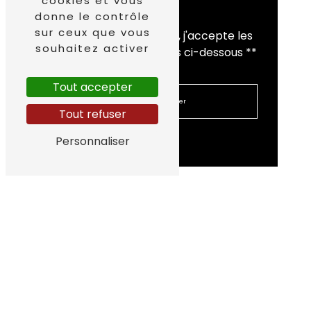
cookies et vous
donne le contrôle
sur ceux que vous
En cochant cette case, j'accepte les
souhaitez activer
conditions particulières ci-dessous **
Tout accepter
Envoyer
Tout refuser
Personnaliser
Nous intervenons sur
ces villes