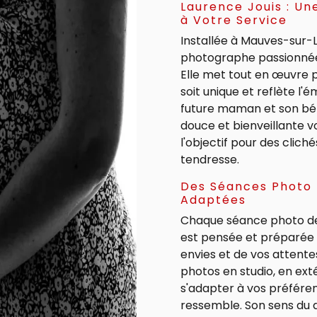
Laurence Jouis : U
à Votre Service
Installée à Mauves-sur-L
photographe passionnée 
Elle met tout en œuvre
soit unique et reflète l'
future maman et son bé
douce et bienveillante v
l'objectif pour des clich
tendresse.
Des Séances Photo 
Adaptées
Chaque séance photo de
est pensée et préparée 
envies et de vos attente
photos en studio, en exté
s'adapter à vos préféren
ressemble. Son sens du dé