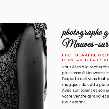
photographe gr
Mauves-sur
PHOTOGRAPHE GROS
LOIRE AVEC LAUREN
Vous êtes à la recherch
grossesse à Mauves-sur-
l'experte qu'il vous fau
magiques de cette période
Avec son talent et son sa
votre ventre arrondi et 
futur enfant.