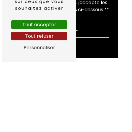
sur ceux que vous
En cochant cette case, j'accepte les
souhaitez activer
conditions particulières ci-dessous **
Tout accepter
Envoyer
Tout refuser
Personnaliser
Nous intervenons sur
ces villes